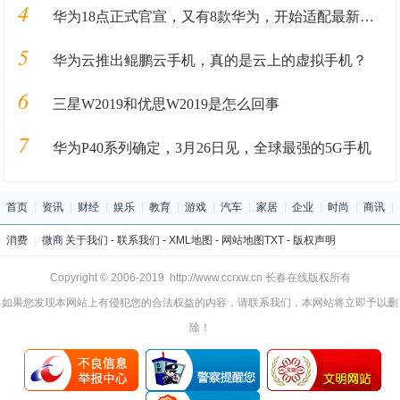
4
华为18点正式官宣，又有8款华为，开始适配最新华为手机系统！
5
华为云推出鲲鹏云手机，真的是云上的虚拟手机？
6
三星W2019和优思W2019是怎么回事
7
华为P40系列确定，3月26日见，全球最强的5G手机
首页
|
资讯
|
财经
|
娱乐
|
教育
|
游戏
|
汽车
|
家居
|
企业
|
时尚
|
商讯
|
消费
|
微商
关于我们
-
联系我们
-
XML地图
-
网站地图
TXT
-
版权声明
Copyright © 2006-2019 http://www.ccrxw.cn 长春在线版权所有
如果您发现本网站上有侵犯您的合法权益的内容，请联系我们，本网站将立即予以删
除！