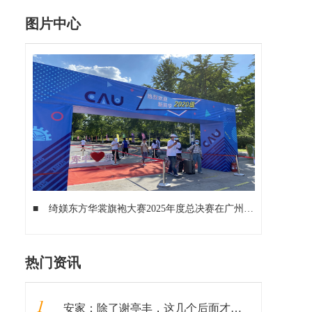
图片中心
■
绮媄东方华裳旗袍大赛2025年度总决赛在广州成功举办！
■
热门资讯
1
安家：除了谢亭丰，这几个后面才出现的老戏骨，比孙俪演得还出彩