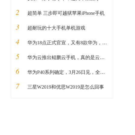
2
超简单 三步即可越狱苹果iPhone手机
3
超耐玩的十大手机单机游戏
4
华为18点正式官宣，又有8款华为，开始适配最新华为手机系统！
5
华为云推出鲲鹏云手机，真的是云上的虚拟手机？
6
华为P40系列确定，3月26日见，全球最强的5G手机
7
三星W2019和优思W2019是怎么回事