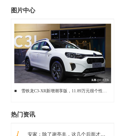
图片中心
■
雪铁龙C3-XR新增潮享版，11.89万元很个性，底盘质感好过本田XR-V
热门资讯
1
安家：除了谢亭丰，这几个后面才出现的老戏骨，比孙俪演得还出彩