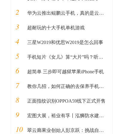
2
华为云推出鲲鹏云手机，真的是云上的虚拟手机？
3
超耐玩的十大手机单机游戏
4
三星W2019和优思W2019是怎么回事
5
手机短片《女儿》算“大片”吗？听专业摄影师讲讲丨揭秘
6
超简单 三步即可越狱苹果iPhone手机
7
教你几招，如何正确的去保养手机电池！
8
正面指纹识别OPPOA59线下正式开售
9
宏图大展，裕业有孚丨泓狮防水建材签约影视巨星许绍雄为代言人
10
翠云廊果业创始人彭京跃：挑战自我才能实现人生价值