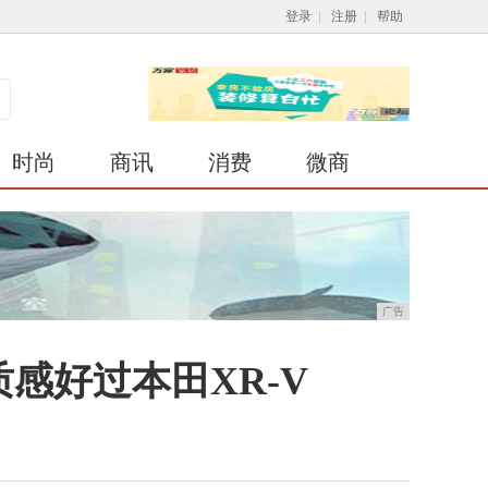
登录
|
注册
|
帮助
时尚
商讯
消费
微商
广告
质感好过本田XR-V