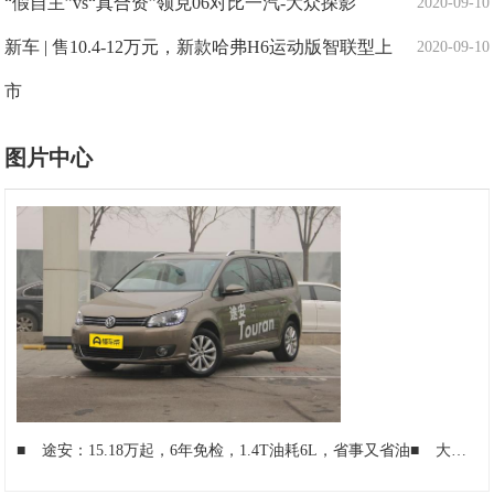
“假自主”vs“真合资”领克06对比一汽-大众探影
2020-09-10
新车 | 售10.4-12万元，新款哈弗H6运动版智联型上
2020-09-10
市
图片中心
■
途安：15.18万起，6年免检，1.4T油耗6L，省事又省油
■
大优惠豪华车推荐，沃尔沃XC60哪个配置最值得买？首选次顶配