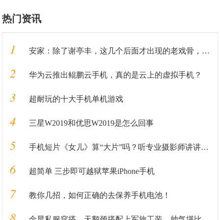
热门资讯
1
安家：除了谢亭丰，这几个后面才出现的老戏骨，比孙俪演得还出彩
2
华为云推出鲲鹏云手机，真的是云上的虚拟手机？
3
超耐玩的十大手机单机游戏
4
三星W2019和优思W2019是怎么回事
5
手机短片《女儿》算“大片”吗？听专业摄影师讲讲丨揭秘
6
超简单 三步即可越狱苹果iPhone手机
7
教你几招，如何正确的去保养手机电池！
8
金晨私服穿搭，天鹅颈搭配上军旅工装，帅气堪比兵哥哥