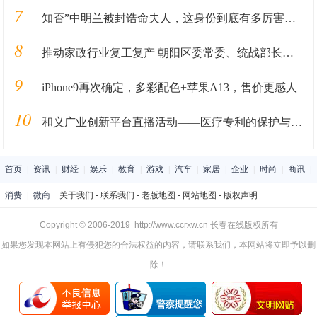
7
知否”中明兰被封诰命夫人，这身份到底有多厉害你们知道吗？
8
推动家政行业复工复产 朝阳区委常委、统战部长暴剑调研管家帮
9
iPhone9再次确定，多彩配色+苹果A13，售价更感人
10
和义广业创新平台直播活动——医疗专利的保护与应用
首页
|
资讯
|
财经
|
娱乐
|
教育
|
游戏
|
汽车
|
家居
|
企业
|
时尚
|
商讯
|
消费
|
微商
关于我们
-
联系我们
-
老版地图
-
网站地图
-
版权声明
Copyright © 2006-2019 http://www.ccrxw.cn 长春在线版权所有
如果您发现本网站上有侵犯您的合法权益的内容，请联系我们，本网站将立即予以删
除！