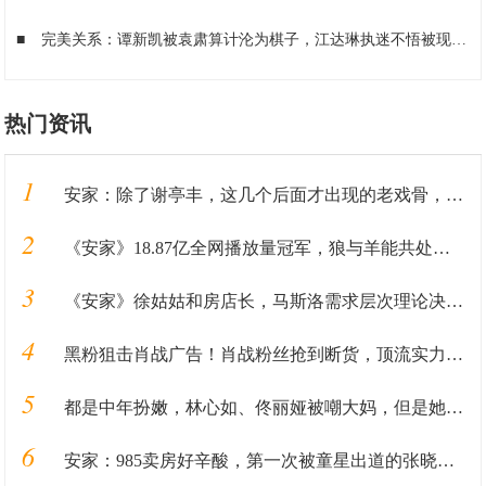
■
完美关系：谭新凯被袁肃算计沦为棋子，江达琳执迷不悟被现实打脸
热门资讯
1
安家：除了谢亭丰，这几个后面才出现的老戏骨，比孙俪演得还出彩
2
《安家》18.87亿全网播放量冠军，狼与羊能共处一室吗？
3
《安家》徐姑姑和房店长，马斯洛需求层次理论决定人追钱或钱追人
4
黑粉狙击肖战广告！肖战粉丝抢到断货，顶流实力让品牌方成赢家
5
都是中年扮嫩，林心如、佟丽娅被嘲大妈，但是她凭什么被大家喜欢
6
安家：985卖房好辛酸，第一次被童星出道的张晓谦演技感动落泪