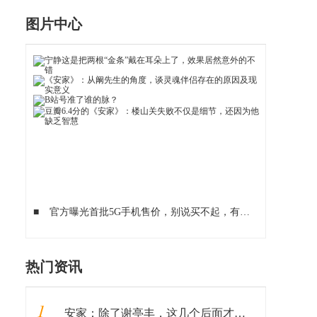
图片中心
■
官方曝光首批5G手机售价，别说买不起，有反转！
■
360
热门资讯
1
安家：除了谢亭丰，这几个后面才出现的老戏骨，比孙俪演得还出彩