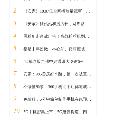
2
《安家》18.87亿全网播放量冠军，狼与羊能共处一室吗？
3
《安家》徐姑姑和房店长，马斯洛需求层次理论决定人追钱或钱追人
4
黑粉狙击肖战广告！肖战粉丝抢到断货，顶流实力让品牌方成赢家
5
都是中年扮嫩，林心如、佟丽娅被嘲大妈，但是她凭什么被大家喜欢
6
5G概念股走强中兴通讯大涨逾6%
7
安家：985卖房好辛酸，第一次被童星出道的张晓谦演技感动落泪
8
不做怪蜀黎！360手机助手让你速成好蜀黍
9
免编程，5分钟简单制作手机在线预约APP
10
5G手机密集上市，5G建设提速，四大领域迎全面机会丨牛熊眼