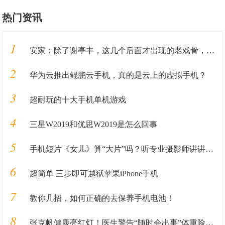
热门资讯
1
安家：除了谢亭丰，这几个后面才出现的老戏骨，比孙俪演得还出彩
2
华为云推出鲲鹏云手机，真的是云上的虚拟手机？
3
超耐玩的十大手机单机游戏
4
三星W2019和优思W2019是怎么回事
5
手机短片《女儿》算“大片”吗？听专业摄影师讲讲丨揭秘
6
超简单 三步即可越狱苹果iPhone手机
7
教你几招，如何正确的去保养手机电池！
8
张克帆健康亮红灯！医生警告“随时会出事”体重险破百