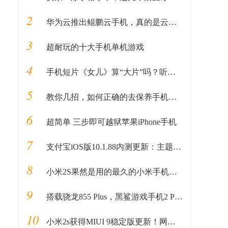
2
华为云推出鲲鹏云手机，真的是云上的虚拟手机？
3
超耐玩的十大手机单机游戏
4
手机短片《女儿》算“大片”吗？听专业摄影师讲讲丨揭秘
5
教你几招，如何正确的去保养手机电池！
6
超简单 三步即可越狱苹果iPhone手机
7
支付宝iOS版10.1.88内测更新：主题和图标颜色变深
8
小米2S果然是用的最久的小米手机！堪与iPhone 4一样的情怀
9
搭载骁龙855 Plus，黑鲨游戏手机2 Pro已官网上架
10
小米2s获得MIUI 9稳定版更新！网友：雷军给力！