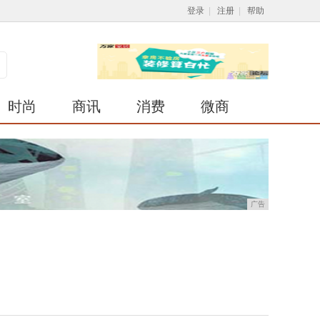
登录
|
注册
|
帮助
时尚
商讯
消费
微商
广告