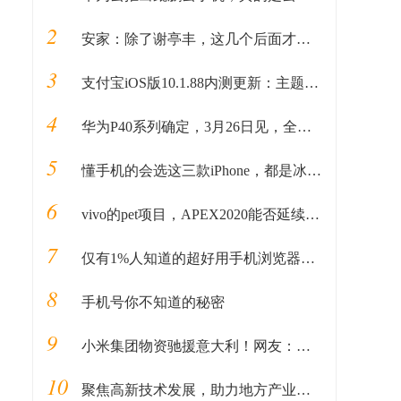
2
安家：除了谢亭丰，这几个后面才出现的老戏骨，比孙俪演得还出彩
3
支付宝iOS版10.1.88内测更新：主题和图标颜色变深
4
华为P40系列确定，3月26日见，全球最强的5G手机
5
懂手机的会选这三款iPhone，都是冰点价，比苹果11更值得
6
vivo的pet项目，APEX2020能否延续惊喜
7
仅有1%人知道的超好用手机浏览器，你知道几个？
8
手机号你不知道的秘密
9
小米集团物资驰援意大利！网友：用行动诠释命运共同体
10
聚焦高新技术发展，助力地方产业脱贫