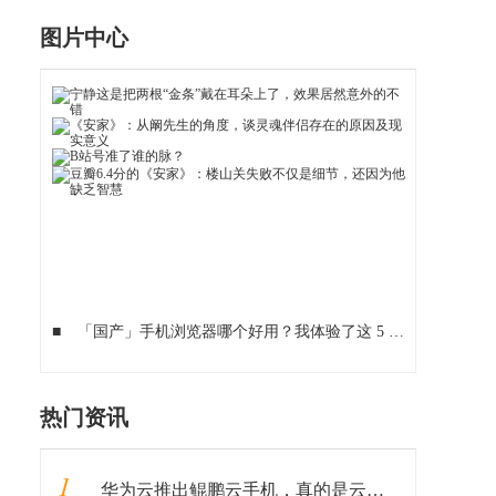
图片中心
■
「国产」手机浏览器哪个好用？我体验了这 5 款
■
手机进水
热门资讯
1
华为云推出鲲鹏云手机，真的是云上的虚拟手机？