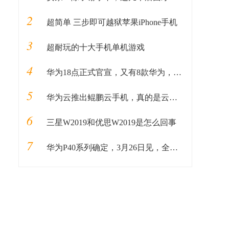
2
超简单 三步即可越狱苹果iPhone手机
3
超耐玩的十大手机单机游戏
4
华为18点正式官宣，又有8款华为，开始适配最新华为手机系统！
5
华为云推出鲲鹏云手机，真的是云上的虚拟手机？
6
三星W2019和优思W2019是怎么回事
7
华为P40系列确定，3月26日见，全球最强的5G手机