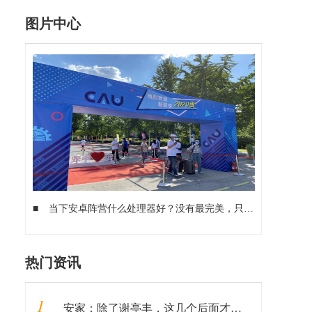
图片中心
■
当下安卓阵营什么处理器好？没有最完美，只有更实用
■
搭
热门资讯
1
安家：除了谢亭丰，这几个后面才出现的老戏骨，比孙俪演得还出彩