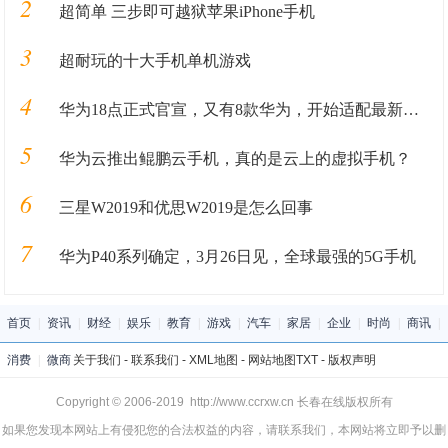
2
超简单 三步即可越狱苹果iPhone手机
3
超耐玩的十大手机单机游戏
4
华为18点正式官宣，又有8款华为，开始适配最新华为手机系统！
5
华为云推出鲲鹏云手机，真的是云上的虚拟手机？
6
三星W2019和优思W2019是怎么回事
7
华为P40系列确定，3月26日见，全球最强的5G手机
首页
|
资讯
|
财经
|
娱乐
|
教育
|
游戏
|
汽车
|
家居
|
企业
|
时尚
|
商讯
|
消费
|
微商
关于我们
-
联系我们
-
XML地图
-
网站地图
TXT
-
版权声明
Copyright © 2006-2019 http://www.ccrxw.cn 长春在线版权所有
如果您发现本网站上有侵犯您的合法权益的内容，请联系我们，本网站将立即予以删