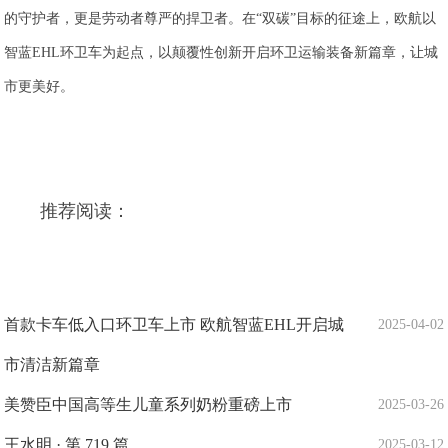
的守护者，更是劳动者尊严的捍卫者。在“双碳”目标的征途上，欧航以
智蓝EHL环卫车为起点，以颠覆性创新开启环卫运输装备新篇章，让城
市更美好。
推荐阅读：
首款卡车低入口环卫车上市 欧航智蓝EHL开启城
2025-04-02
市清洁新篇章
美赞臣中国高等生儿童系列奶粉重磅上市
2025-03-26
王水明 · 第 719 篇
2025-03-12