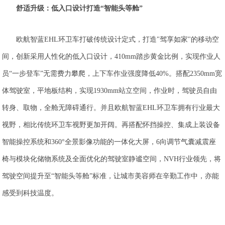
舒适升级：低入口设计打造
“
智能头等舱
”
欧航智蓝EHL环卫车打破传统设计定式，打造"驾享如家"的移动空
间，创新采用人性化的低入口设计，410mm踏步黄金比例，实现作业人
员“一步登车”无需费力攀爬，上下车作业强度降低40%。搭配2350mm宽
体驾驶室，平地板结构，实现1930mm站立空间，作业时，驾驶员自由
转身、取物，全舱无障碍通行。并且欧航智蓝EHL环卫车拥有行业最大
视野，相比传统环卫车视野更加开阔。再搭配怀挡操控、集成上装设备
智能操控系统和360°全景影像功能的一体化大屏，6向调节气囊减震座
椅与模块化储物系统及全面优化的驾驶室静谧空间，NVH行业领先，将
驾驶空间提升至“智能头等舱”标准，让城市美容师在辛勤工作中，亦能
感受到科技温度。