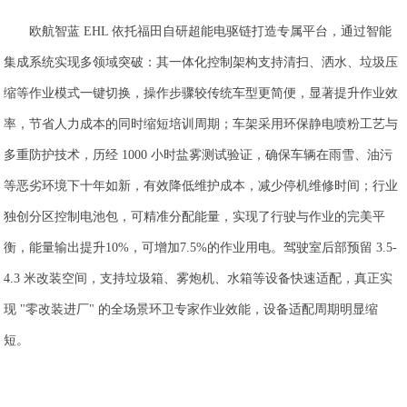
欧航智蓝 EHL 依托福田自研超能电驱链打造专属平台，通过智能
集成系统实现多领域突破：其一体化控制架构支持清扫、洒水、垃圾压
缩等作业模式一键切换，操作步骤较传统车型更简便，显著提升作业效
率，节省人力成本的同时缩短培训周期；车架采用环保静电喷粉工艺与
多重防护技术，历经 1000 小时盐雾测试验证，确保车辆在雨雪、油污
等恶劣环境下十年如新，有效降低维护成本，减少停机维修时间；行业
独创分区控制电池包，可精准分配能量，实现了行驶与作业的完美平
衡，能量输出提升10%，可增加7.5%的作业用电。驾驶室后部预留 3.5-
4.3 米改装空间，支持垃圾箱、雾炮机、水箱等设备快速适配，真正实
现 "零改装进厂" 的全场景环卫专家作业效能，设备适配周期明显缩
短。