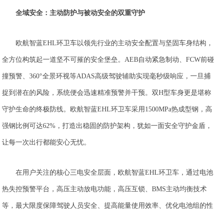
全域安全：主动防护与被动安全的双重守护
欧航智蓝EHL环卫车以领先行业的主动安全配置与坚固车身结构，
全方位构筑起一道坚不可摧的安全堡垒。AEB自动紧急制动、FCW前碰
撞预警、360°全景环视等ADAS高级驾驶辅助实现毫秒级响应，一旦捕
捉到潜在的风险，系统便会迅速精准预警并干预。双H型车身更是堪称
守护生命的终极防线。欧航智蓝EHL环卫车采用1500MPa热成型钢，高
强钢比例可达62%，打造出稳固的防护架构，犹如一面安全守护金盾，
让每一次出行都能安心无忧。
在用户关注的核心三电安全层面，欧航智蓝EHL环卫车，通过电池
热失控预警平台，高压主动放电功能，高压互锁、BMS主动均衡技术
等，最大限度保障驾驶人员安全、提高能量使用效率‌、优化电池组的性