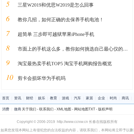
5
三星W2019和优思W2019是怎么回事
6
教你几招，如何正确的去保养手机电池！
7
超简单 三步即可越狱苹果iPhone手机
8
市面上的手机这么多，教你如何挑选自己最心仪的手机
9
淘宝最热卖手机TOP5 淘宝手机网购报告概览
10
剪卡会损坏华为手机吗
首页
|
资讯
|
财经
|
娱乐
|
教育
|
游戏
|
汽车
|
家居
|
企业
|
时尚
|
商讯
|
消费
|
微商
关于我们
-
联系我们
-
XML地图
-
网站地图
TXT
-
版权声明
Copyright © 2006-2019 http://www.ccrxw.cn 长春在线版权所有
如果您发现本网站上有侵犯您的合法权益的内容，请联系我们，本网站将立即予以删