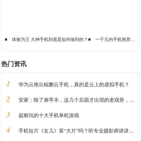
■
体验为王 大神手机到底是如何做到的？
■
一千元内手机推荐，这4款值得买
热门资讯
1
华为云推出鲲鹏云手机，真的是云上的虚拟手机？
2
安家：除了谢亭丰，这几个后面才出现的老戏骨，比孙俪演得还出彩
3
超耐玩的十大手机单机游戏
4
手机短片《女儿》算“大片”吗？听专业摄影师讲讲丨揭秘