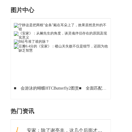
图片中心
■
会游泳的蝴蝶HTCButterfly2图赏
■
全面匹配360OS!大神Note3也能脑洞大开脸龄拍照了!
热门资讯
1
安家：除了谢亭丰，这几个后面才出现的老戏骨，比孙俪演得还出彩