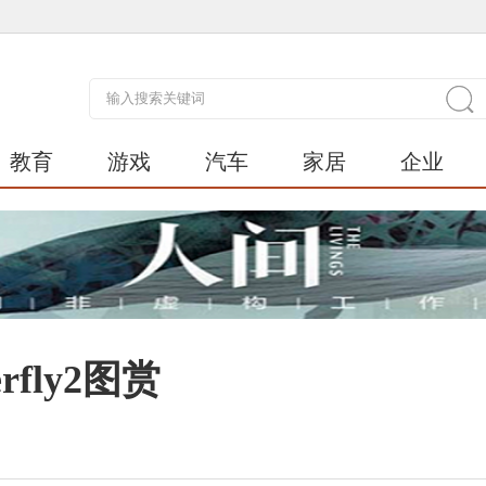
教育
游戏
汽车
家居
企业
fly2图赏