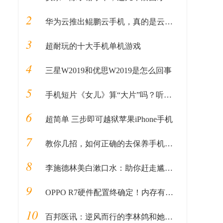
2
华为云推出鲲鹏云手机，真的是云上的虚拟手机？
3
超耐玩的十大手机单机游戏
4
三星W2019和优思W2019是怎么回事
5
手机短片《女儿》算“大片”吗？听专业摄影师讲讲丨揭秘
6
超简单 三步即可越狱苹果iPhone手机
7
教你几招，如何正确的去保养手机电池！
8
李施德林美白漱口水：助你赶走尴尬口气，打造清爽新形象
9
OPPO R7硬件配置终确定！内存有多大？
10
百邦医讯：逆风而行的李林鸽和她的“医领”