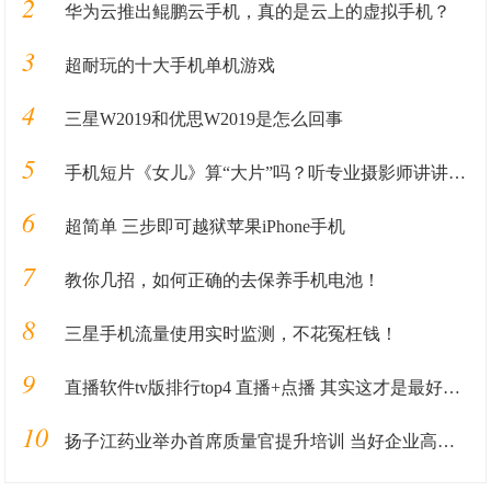
2
华为云推出鲲鹏云手机，真的是云上的虚拟手机？
3
超耐玩的十大手机单机游戏
4
三星W2019和优思W2019是怎么回事
5
手机短片《女儿》算“大片”吗？听专业摄影师讲讲丨揭秘
6
超简单 三步即可越狱苹果iPhone手机
7
教你几招，如何正确的去保养手机电池！
8
三星手机流量使用实时监测，不花冤枉钱！
9
直播软件tv版排行top4 直播+点播 其实这才是最好的！
10
扬子江药业举办首席质量官提升培训 当好企业高质发展“守门人”